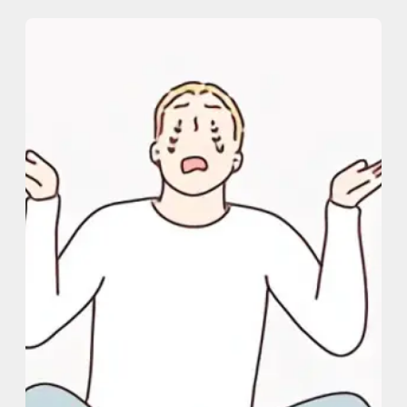
内
容
を
ス
キ
ッ
プ