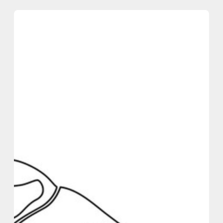
内
容
を
ス
キ
ッ
プ