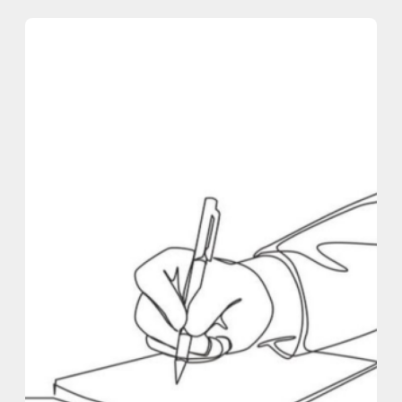
内
容
を
ス
キ
ッ
プ