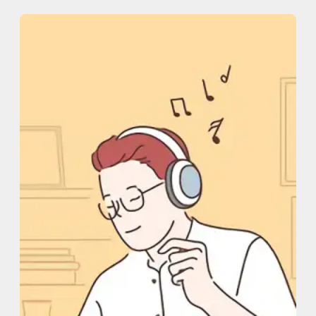
内
容
を
ス
キ
ッ
プ