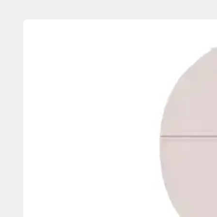
内
容
を
ス
キ
ッ
プ