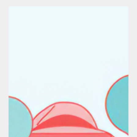
内
容
を
ス
キ
ッ
プ