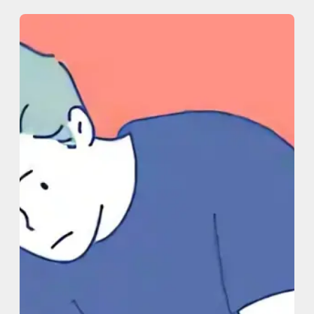
内
容
を
ス
キ
ッ
プ