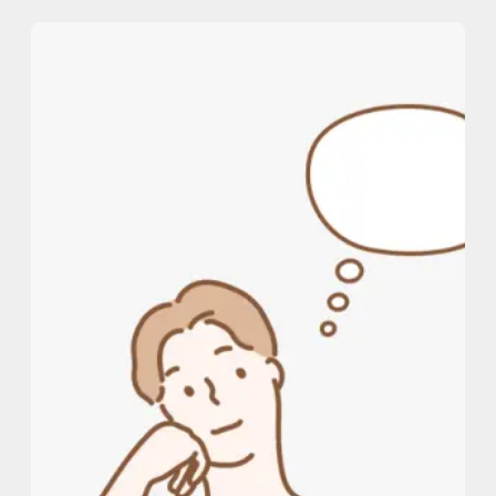
内
容
を
ス
キ
ッ
プ