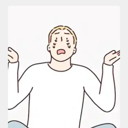
内
容
を
ス
キ
ッ
プ