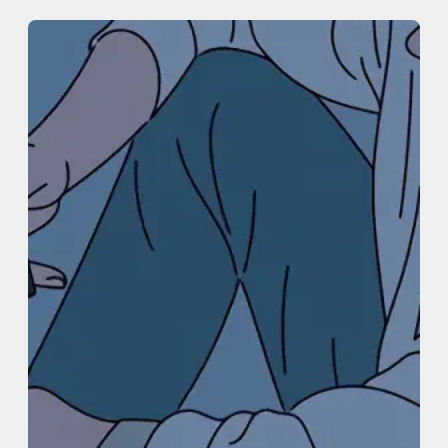
内
容
を
ス
キ
ッ
プ