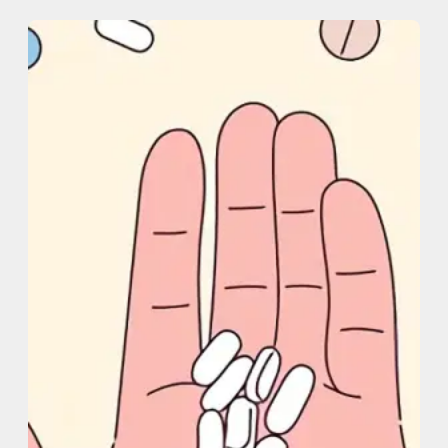
内
容
を
ス
キ
ッ
プ