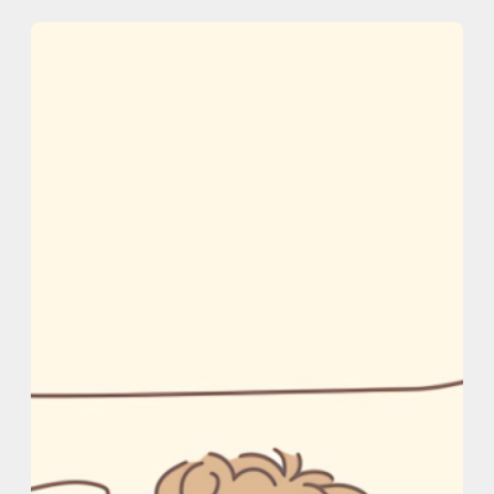
内
容
を
ス
キ
ッ
プ