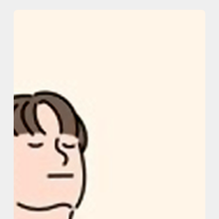
内
容
を
ス
キ
ッ
プ