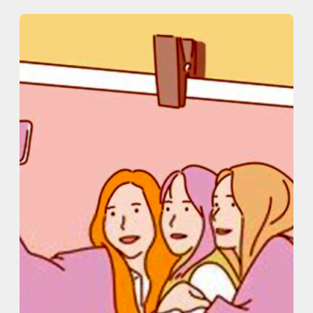
内
容
を
ス
キ
ッ
プ