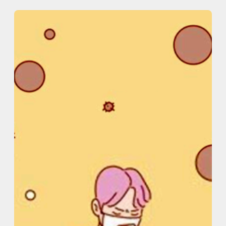
内
容
を
ス
キ
ッ
プ