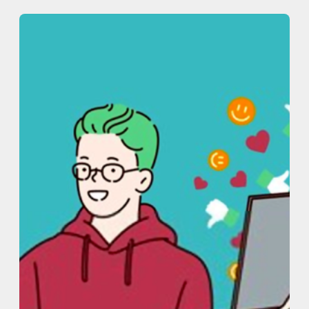
内
容
を
ス
キ
ッ
プ