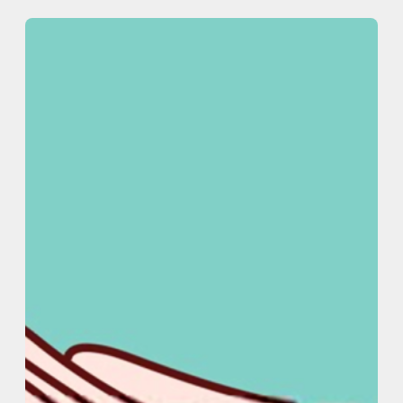
内
容
を
ス
キ
ッ
プ