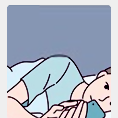
内
容
を
ス
キ
ッ
プ