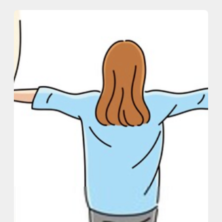
内
容
を
ス
キ
ッ
プ