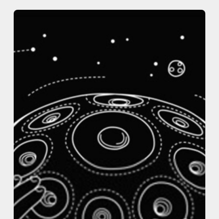
内
容
を
ス
キ
ッ
プ