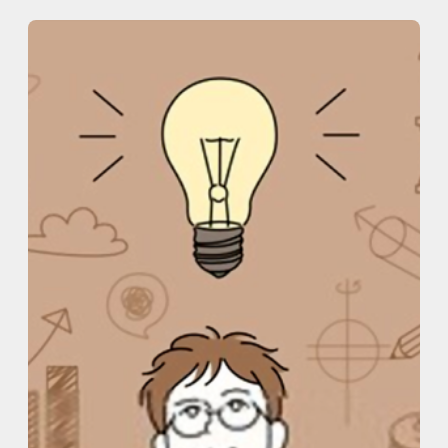
内
容
を
ス
キ
ッ
プ