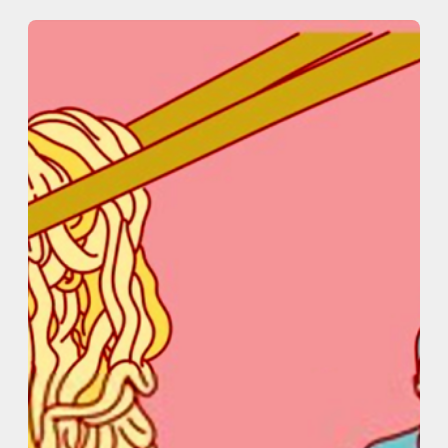
内
容
を
ス
キ
ッ
プ