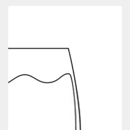
内
容
を
ス
キ
ッ
プ