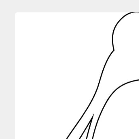
内
容
を
ス
キ
ッ
プ