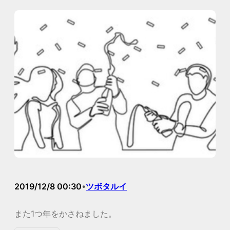
内
容
を
ス
キ
ッ
プ
2019/12/8 00:30
ツボタルイ
•
また1つ年をかさねました。