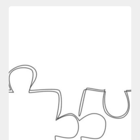
内
容
を
ス
キ
ッ
プ