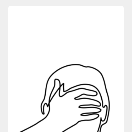
内
容
を
ス
キ
ッ
プ