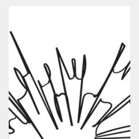
内
容
を
ス
キ
ッ
プ