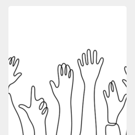
内
容
を
ス
キ
ッ
プ