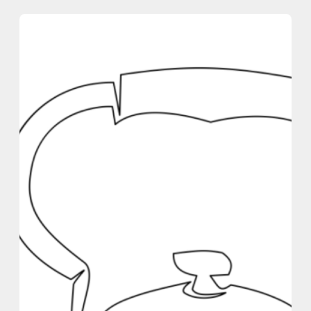
内
容
を
ス
キ
ッ
プ