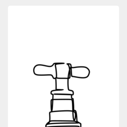
内
容
を
ス
キ
ッ
プ