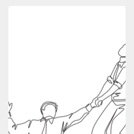
内
容
を
ス
キ
ッ
プ