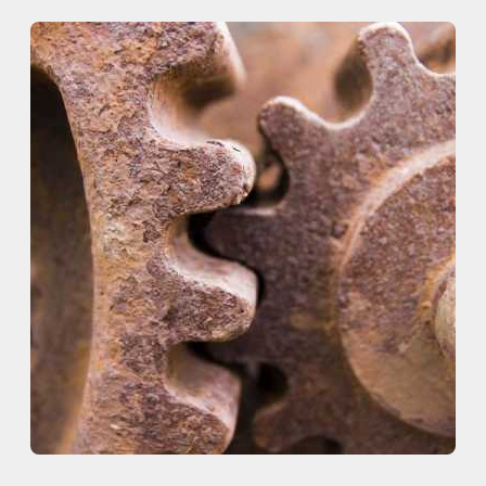
内
容
を
ス
キ
ッ
プ