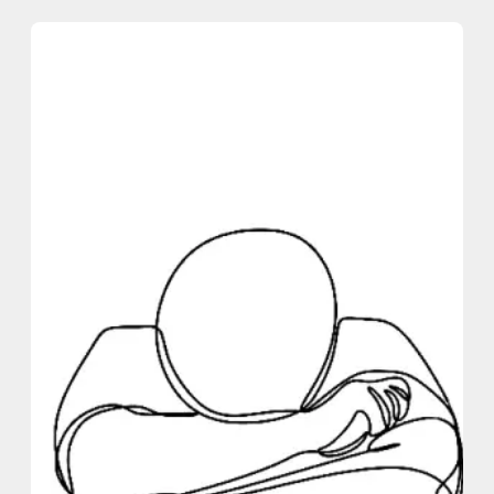
内
容
を
ス
キ
ッ
プ